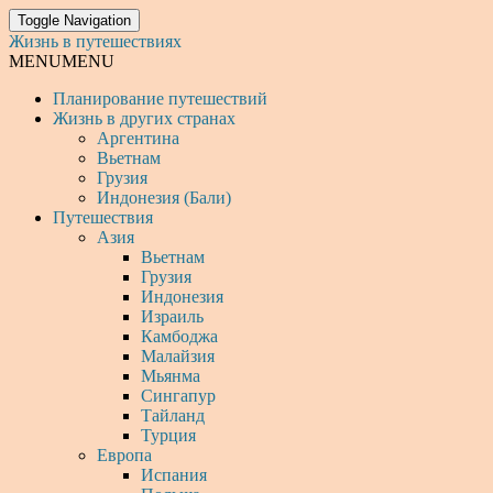
Toggle Navigation
Жизнь в путешествиях
MENU
MENU
Планирование путешествий
Жизнь в других странах
Аргентина
Вьетнам
Грузия
Индонезия (Бали)
Путешествия
Азия
Вьетнам
Грузия
Индонезия
Израиль
Камбоджа
Малайзия
Мьянма
Сингапур
Тайланд
Турция
Европа
Испания