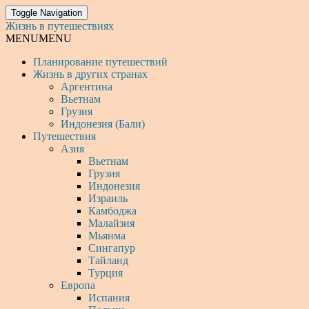
Toggle Navigation
Жизнь в путешествиях
MENU
MENU
Планирование путешествий
Жизнь в других странах
Аргентина
Вьетнам
Грузия
Индонезия (Бали)
Путешествия
Азия
Вьетнам
Грузия
Индонезия
Израиль
Камбоджа
Малайзия
Мьянма
Сингапур
Тайланд
Турция
Европа
Испания