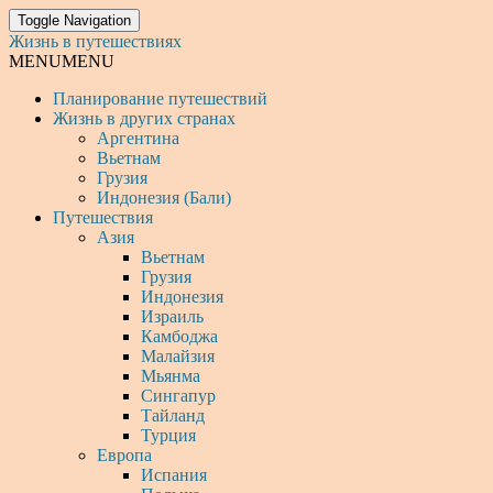
Toggle Navigation
Жизнь в путешествиях
MENU
MENU
Планирование путешествий
Жизнь в других странах
Аргентина
Вьетнам
Грузия
Индонезия (Бали)
Путешествия
Азия
Вьетнам
Грузия
Индонезия
Израиль
Камбоджа
Малайзия
Мьянма
Сингапур
Тайланд
Турция
Европа
Испания