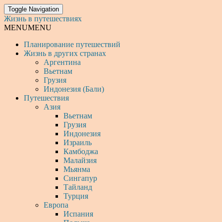
Toggle Navigation
Жизнь в путешествиях
MENU
MENU
Планирование путешествий
Жизнь в других странах
Аргентина
Вьетнам
Грузия
Индонезия (Бали)
Путешествия
Азия
Вьетнам
Грузия
Индонезия
Израиль
Камбоджа
Малайзия
Мьянма
Сингапур
Тайланд
Турция
Европа
Испания