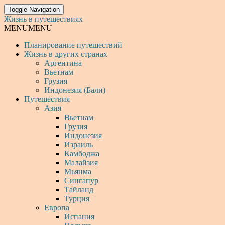
Toggle Navigation
Жизнь в путешествиях
MENU
MENU
Планирование путешествий
Жизнь в других странах
Аргентина
Вьетнам
Грузия
Индонезия (Бали)
Путешествия
Азия
Вьетнам
Грузия
Индонезия
Израиль
Камбоджа
Малайзия
Мьянма
Сингапур
Тайланд
Турция
Европа
Испания